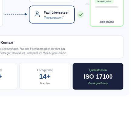
Ausgangswert
Fachübersetzer
"Ausgangswert"
Zielsprache
 Kontext
ei Bedeutungen. Nur der Fachübersetzer erkennt am
elbegriff korrekt ist, und prüft im Vier-Augen-Prinzip.
er
Fachgebiete
Qualitätsnorm
+
14+
ISO 17100
Branchen
Vier-Augen-Prinzip