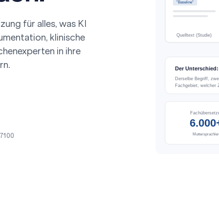
"Baseline"
ung für alles, was KI
umentation
, klinische
Quelltext (Studie)
henexperten in ihre
rn.
Der Unterschied:
Derselbe Begriff, zw
Fachgebiet, welcher Zi
Fachübersetz
6.000
17100
Muttersprachler