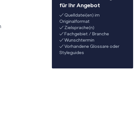
für Ihr Angebot
✓ Quelldatei(en) im
Originalformat
n
✓ Zielsprache(n)
✓ Fachgebiet / Branche
✓ Wunschtermin
✓ Vorhandene Glossare oder
Styleguides