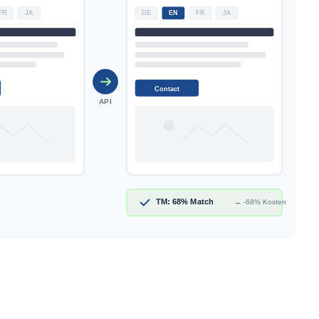
FR
JA
DE
EN
FR
JA
Contact
API
TM: 68% Match
→ -68% Kosten