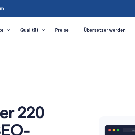
om
te
Qualität
Preise
Übersetzer werden
ber 220
SEO-
ex