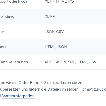
xport oder Plugin
XLIFF, HTML, PO
nbindung
XLIFF
ort
JSON, CSV
port
HTML, JSON
Datei-Austausch
XLIFF, JSON, XML, HTML, CSV
en wir mit Datei-Export. Sie exportieren die zu
bersetzen und liefern die Dateien im selben Format zurück
d
Systemintegration
.