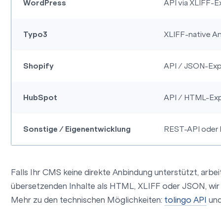
WordPress
API via XLIFF-E
Typo3
XLIFF-native A
Shopify
API / JSON-Exp
HubSpot
API / HTML-Ex
Sonstige / Eigenentwicklung
REST-API oder 
Falls Ihr CMS keine direkte Anbindung unterstützt, arbeit
übersetzenden Inhalte als HTML, XLIFF oder JSON, wir ü
Mehr zu den technischen Möglichkeiten:
tolingo API
un