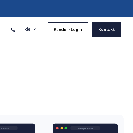
de
Kunden-Login
Kontakt
ample.de
example.de/en