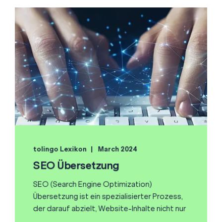
tolingo Lexikon
March 2024
SEO Übersetzung
SEO (Search Engine Optimization)
Übersetzung ist ein spezialisierter Prozess,
der darauf abzielt, Website-Inhalte nicht nur
...