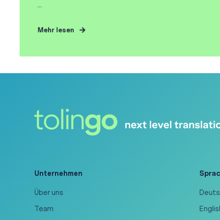
...
Mehr lesen
Unternehmen
Spra
Über uns
Deuts
Team
Engli