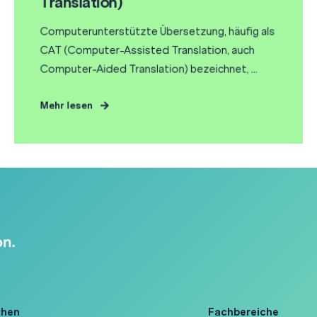
Translation)
Computerunterstützte Übersetzung, häufig als
CAT (Computer-Assisted Translation, auch
Computer-Aided Translation) bezeichnet, ...
Mehr lesen
chen
Fachbereiche