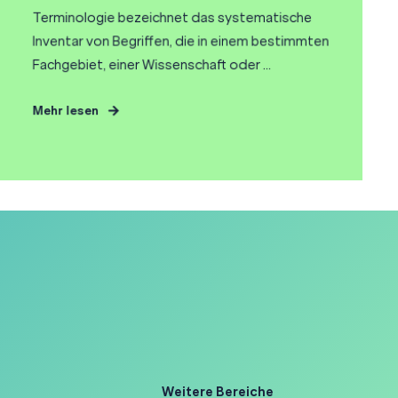
Terminologie bezeichnet das systematische
Inventar von Begriffen, die in einem bestimmten
Fachgebiet, einer Wissenschaft oder ...
Mehr lesen
Weitere Bereiche