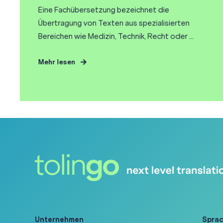
Eine Fachübersetzung bezeichnet die
Übertragung von Texten aus spezialisierten
Bereichen wie Medizin, Technik, Recht oder ...
Mehr lesen
Unternehmen
Spra