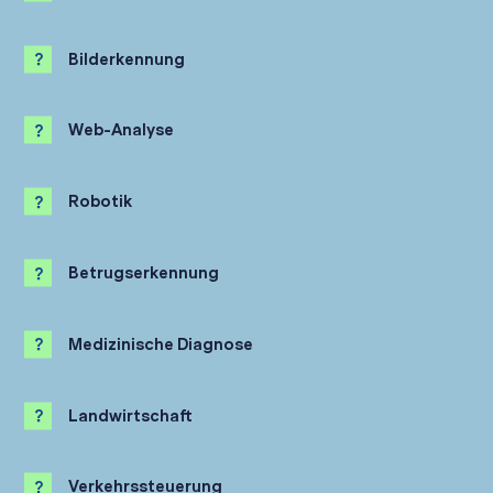
Bilderkennung
Web-Analyse
Google
Robotik
Amazon
Betrugserkennung
Medizinische Diagnose
Microsoft
Landwirtschaft
Apple
In der Landwirtschaft hilft KI zum Beispiel bei der
Verkehrssteuerung