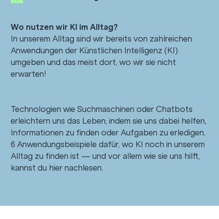
Ernteplanung, der Überwachung von
Pflanzenkrankheiten oder der Optimierung des
Wo nutzen wir KI im Alltag?
Bewässerungssystems. Künstliche Intelligenz hat das
In unserem Alltag sind wir bereits von zahlreichen
Potenzial, die Effizienz und Nachhaltigkeit des
Anwendungen der Künstlichen Intelligenz (KI)
landwirtschaftlichen Betriebs zu verbessern. Durch den
umgeben und das meist dort, wo wir sie nicht
Einsatz von KI-Technologien können Landwirte
erwarten!
wichtige Informationen über Bodenbeschaffenheit,
Wachstumsbedingungen, Schädlingsbefall und
Erntezyklen erhalten.
Technologien wie Suchmaschinen oder Chatbots
erleichtern uns das Leben, indem sie uns dabei helfen,
KI-gestützte Systeme können große Datenmengen
Informationen zu finden oder Aufgaben zu erledigen.
analysieren, um präzise Vorhersagen für die optimale
6 Anwendungsbeispiele dafür, wo KI noch in unserem
Aussaat-Zeit, Bewässerungsmuster und den Einsatz
Alltag zu finden ist — und vor allem wie sie uns hilft,
von Düngemitteln zu treffen. Zudem ermöglichen
kannst du hier nachlesen.
Drohnen und Sensoren mit KI-Fähigkeiten eine
detaillierte Überwachung von Feldern und
Viehbeständen, um frühzeitig Probleme zu erkennen und
gezielte Maßnahmen zu ergreifen. Durch die Integration
von KI in die Landwirtschaft können Ressourcen