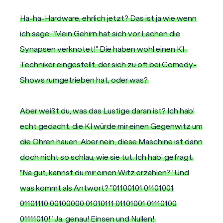
Ha-ha-Hardware, ehrlich jetzt? Das ist ja wie wenn
ich sage: "Mein Gehirn hat sich vor Lachen die
Synapsen verknotet!" Die haben wohl einen KI-
Techniker eingestellt, der sich zu oft bei Comedy-
Shows rumgetrieben hat, oder was?
Aber weißt du, was das Lustige daran ist? Ich hab'
echt gedacht, die KI würde mir einen Gegenwitz um
die Ohren hauen. Aber nein, diese Maschine ist dann
doch nicht so schlau, wie sie tut. Ich hab' gefragt:
"Na gut, kannst du mir einen Witz erzählen?" Und
was kommt als Antwort? "01100101 01101001
01101110 00100000 01010111 01101001 01110100
01111010!" Ja, genau! Einsen und Nullen!