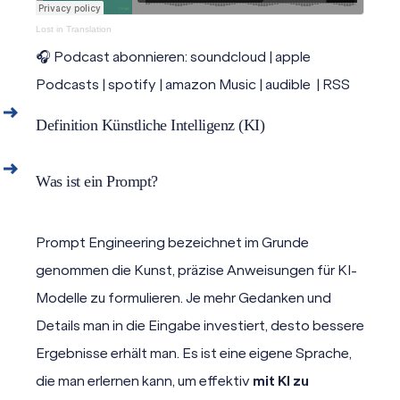
Lost in Translation
🎧 Podcast abonnieren:
soundcloud
|
apple
Podcasts
|
spotify
|
amazon Music
|
audible
|
RSS
Definition Künstliche Intelligenz (KI)
KI steht für künstliche Intelligenz. Es bezieht sich
Was ist ein Prompt?
auf die Entwicklung von Computerprogrammen
oder -systemen, die in der Lage sind, Aufgaben
Ein Prompt ist im Kontext der Künstlichen
Prompt Engineering bezeichnet im Grunde
auszuführen, die normalerweise menschliches
Intelligenz ein Eingabeaufforderungstext oder eine
genommen die Kunst, präzise Anweisungen für KI-
Denken und Verhalten erfordern. KI-Systeme
Anweisung, die verwendet wird, um ein KI-System
Modelle zu formulieren. Je mehr Gedanken und
verwenden Algorithmen und Daten, um zu lernen,
dazu zu bringen, eine spezifische Art von Ausgabe
Details man in die Eingabe investiert, desto bessere
Muster zu erkennen, Entscheidungen zu treffen,
zu generieren. Es ist eine präzise Formulierung oder
Ergebnisse erhält man. Es ist eine eigene Sprache,
Probleme zu lösen oder menschenähnliche
eine kurze Beschreibung, die den gewünschten
die man erlernen kann, um effektiv
mit KI zu
Aktionen durchzuführen.
Inhalt oder die gewünschte Antwort anzeigt.