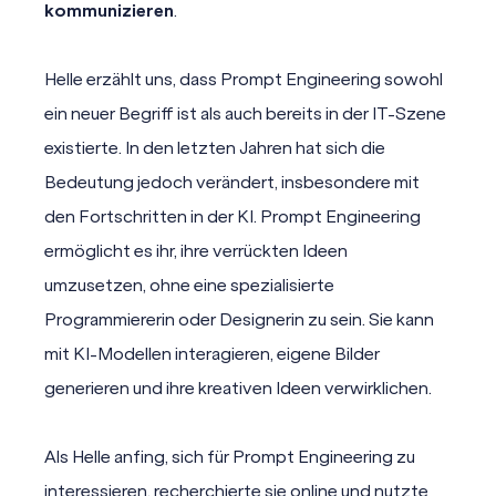
kommunizieren
.
Helle erzählt uns, dass Prompt Engineering sowohl
Du willst mehr wissen? Eine ausführliche
KI
ein neuer Begriff ist als auch bereits in der IT-Szene
Definition inklusive spannender KI-Beispiele
existierte. In den letzten Jahren hat sich die
findest du hier.
Bedeutung jedoch verändert, insbesondere mit
den Fortschritten in der KI. Prompt Engineering
ermöglicht es ihr, ihre verrückten Ideen
umzusetzen, ohne eine spezialisierte
Programmiererin oder Designerin zu sein. Sie kann
mit KI-Modellen interagieren, eigene Bilder
generieren und ihre kreativen Ideen verwirklichen.
Als Helle anfing, sich für Prompt Engineering zu
interessieren, recherchierte sie online und nutzte