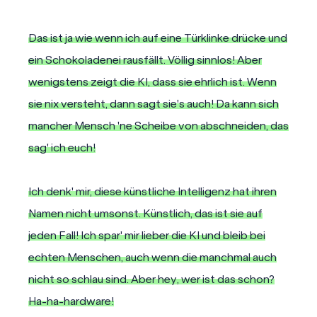
Das ist ja wie wenn ich auf eine Türklinke drücke und
ein Schokoladenei rausfällt. Völlig sinnlos! Aber
wenigstens zeigt die KI, dass sie ehrlich ist. Wenn
sie nix versteht, dann sagt sie's auch! Da kann sich
mancher Mensch 'ne Scheibe von abschneiden, das
sag' ich euch!
Ich denk' mir, diese künstliche Intelligenz hat ihren
Namen nicht umsonst. Künstlich, das ist sie auf
jeden Fall! Ich spar' mir lieber die KI und bleib bei
echten Menschen, auch wenn die manchmal auch
nicht so schlau sind. Aber hey, wer ist das schon?
Ha-ha-hardware!