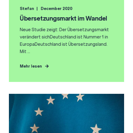
Stefan
December 2020
Übersetzungsmarkt im Wandel
Neue Studie zeigt: Der Übersetzungsmarkt
verändert sichDeutschland ist Nummer 1 in
EuropaDeutschland ist Übersetzungsland.
Mit ...
Mehr lesen