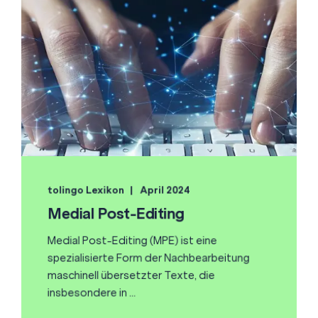
tolingo Lexikon
April 2024
Medial Post-Editing
Medial Post-Editing (MPE) ist eine
spezialisierte Form der Nachbearbeitung
maschinell übersetzter Texte, die
insbesondere in ...