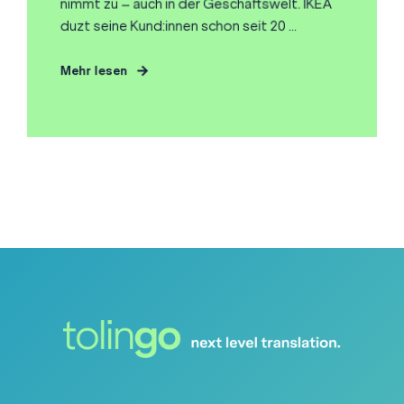
nimmt zu – auch in der Geschäftswelt. IKEA
duzt seine Kund:innen schon seit 20 ...
Mehr lesen